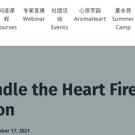
问道课
专家直播
社团活
心扉芳园
夏令营
程
Webinar
动
AromaHeart
Summer
ourses
Events
Camp
ndle the Heart Fir
on
ber 17, 2021