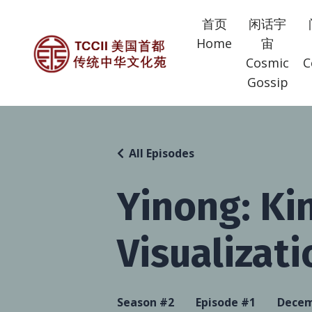
首页
闲话宇
Home
宙
Cosmic
C
Gossip
All Episodes
Yinong: Ki
Visualizati
Season #2
Episode #1
Decem